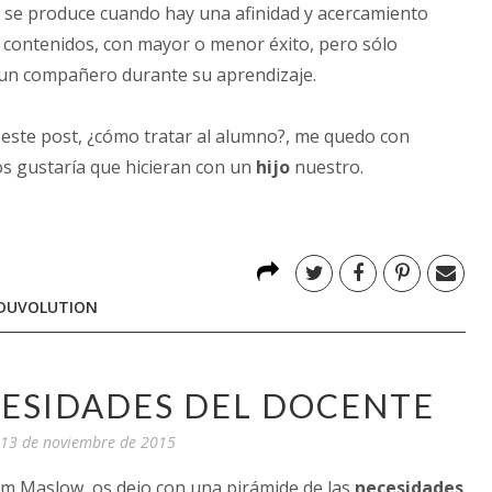
 se produce cuando hay una afinidad y acercamiento
contenidos, con mayor o menor éxito, pero sólo
un compañero durante su aprendizaje.
 este post, ¿cómo tratar al alumno?, me quedo con
s gustaría que hicieran con un
hijo
nuestro.
DUVOLUTION
CESIDADES DEL DOCENTE
, 13 de noviembre de 2015
am Maslow, os dejo con una pirámide de las
necesidades