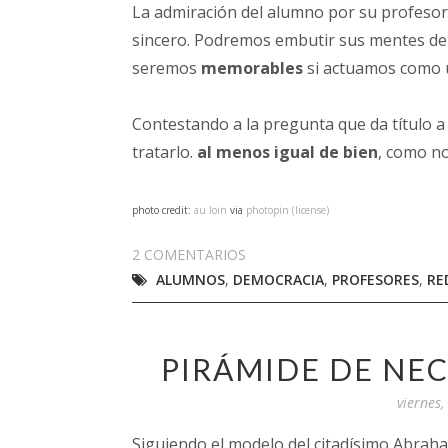
La admiración del alumno por su profesor
sincero. Podremos embutir sus mentes de 
seremos
memorables
si actuamos como 
Contestando a la pregunta que da título a
tratarlo.
al menos igual de bien
, como no
photo credit:
au loin
via
photopin
(license)
2 COMENTARIOS
ALUMNOS
,
DEMOCRACIA
,
PROFESORES
,
RE
PIRÁMIDE DE NE
viernes
Siguiendo el modelo del citadísimo Abrah