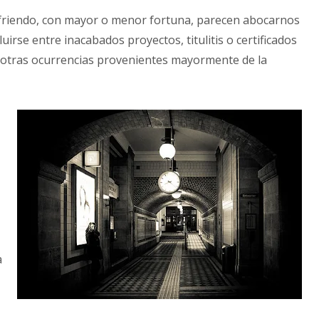
friendo, con mayor o menor fortuna, parecen abocarnos
luirse entre inacabados proyectos, titulitis o certificados
otras ocurrencias provenientes mayormente de la
a