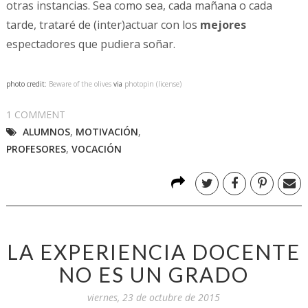
otras instancias. Sea como sea, cada mañana o cada
tarde, trataré de (inter)actuar con los
mejores
espectadores que pudiera soñar.
photo credit:
Beware of the olives
via
photopin
(license)
1 COMMENT
ALUMNOS
,
MOTIVACIÓN
,
PROFESORES
,
VOCACIÓN
LA EXPERIENCIA DOCENTE
NO ES UN GRADO
viernes, 23 de octubre de 2015