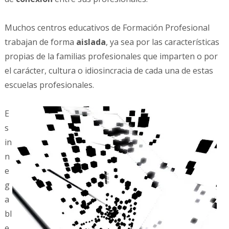
Muchos centros educativos de Formación Profesional
trabajan de forma
aislada
, ya sea por las características
propias de la familias profesionales que imparten o por
el carácter, cultura o idiosincracia de cada una de estas
escuelas profesionales.
E
s
in
n
e
g
a
bl
e