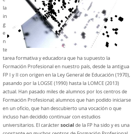
la
in
g
e
n
te
tarea formativa y educadora que ha supuesto la
Formación Profesional en nuestro país, desde la antigua
FP I y II con origen en la Ley General de Educación (1970),
pasando por la LOGSE (1990) hasta la LOMCE (2013)
actual. Han pasado miles de alumnos por los centros de
Formación Profesional; alumnos que han podido iniciarse
en un oficio, que han descubierto una vocación o que
incluso han decidido continuar con estudios
universitarios. El carácter
social
de la FP ha sido y es una
constante en muchos centros de Formación Profesional