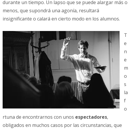
durante un tiempo. Un lapso que se puede alargar más o
menos, que supondrá una agonía, resultará
insignificante o calará en cierto modo en los alumnos.
T
e
n
e
m
o
s
la
f
o
rtuna de encontrarnos con unos
espectadores
,
obligados en muchos casos por las circunstancias, que