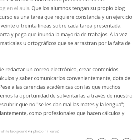
og en el aula
. Que los alumnos tengan su propio blog
rso es una tarea que requiere constancia y un ejercicio
r veinte o treinta líneas sobre cada tarea presentada,
orta y pega que inunda la mayoría de trabajos. A la vez
maticales u ortográficos que se arrastran por la falta de
de redactar un correo electrónico, crear contenidos
cálculos y saber comunicarlos convenientemente, dota de
. Pese a las carencias académicas con las que muchos
nemos la oportunidad de solventarlas a través de nuestro
cubrir que no "se les dan mal las mates y la lengua";
llantemente, como profesionales que hacen cálculos y
th white background
via
photopin
(license)