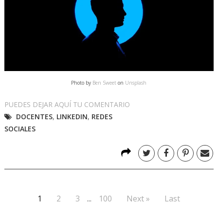
Photo by
Ben Sweet
on
Unsplash
PUEDES DEJAR AQUÍ TU COMENTARIO
DOCENTES
,
LINKEDIN
,
REDES
SOCIALES
1
2
3
...
100
Next »
Last
.