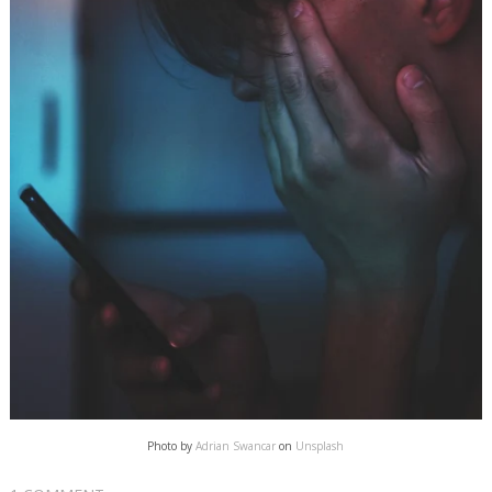
Photo by
Adrian Swancar
on
Unsplash