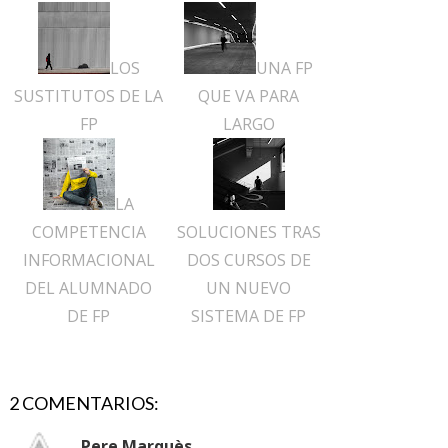
LOS
UNA FP
SUSTITUTOS DE LA
QUE VA PARA
FP
LARGO
LA
COMPETENCIA
SOLUCIONES TRAS
INFORMACIONAL
DOS CURSOS DE
DEL ALUMNADO
UN NUEVO
DE FP
SISTEMA DE FP
2 COMENTARIOS:
Pere Marquès