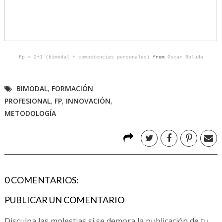
Fp = 2+1 (bimodal + competencias personales)
from
Óscar Boluda
BIMODAL
,
FORMACIÓN
PROFESIONAL
,
FP
,
INNOVACIÓN
,
METODOLOGÍA
0 COMENTARIOS:
PUBLICAR UN COMENTARIO
Disculpa las molestias si se demora la publicación de tu