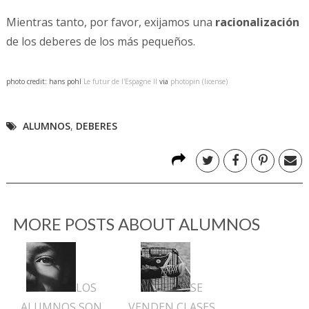
Mientras tanto, por favor, exijamos una
racionalización
de los deberes de los más pequeños.
photo credit: hans pohl
Le futur de l'Espagne II
via
photopin
(license)
ALUMNOS
,
DEBERES
MORE POSTS ABOUT
ALUMNOS
LOS
SE
ALUMNOS SON
VENDEN CLASES