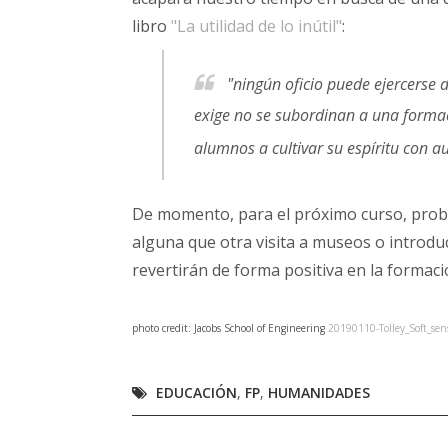
libro
"La utilidad de lo inútil"
:
"ningún oficio puede ejercerse 
exige no se subordinan a una formac
alumnos a cultivar su espíritu con au
De momento, para el próximo curso, prob
alguna que otra visita a museos o introdu
revertirán de forma positiva en la formac
photo credit: Jacobs School of Engineering
20190110-Tolley_Soft_se
EDUCACIÓN
,
FP
,
HUMANIDADES