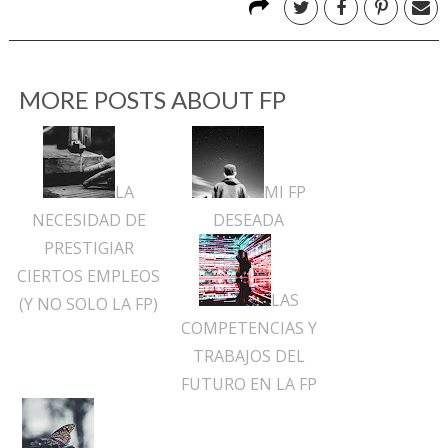
MORE POSTS ABOUT
FP
LA
MI FP
NECESIDAD DE
DESEADA
PRESTIGIAR
CIERTOS EMPLEOS
LAS
(Y NO SOLO LA FP)
COMPETENCIAS Y
TRABAJOS DEL
FUTURO EN LA FP