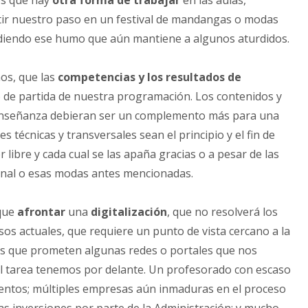
os que hay
otra forma de trabajar
en las aulas,
tir nuestro paso en un festival de mandangas o modas
rdiendo ese humo que aún mantiene a algunos aturdidos.
os, que las
competencias y los resultados de
 de partida de nuestra programación. Los contenidos y
 enseñanza debieran ser un complemento más para una
 técnicas y transversales sean el principio y el fin de
ibre y cada cual se las apaña gracias o a pesar de las
sonal o esas modas antes mencionadas.
 que
afrontar
una
digitalización
, que no resolverá los
rsos actuales, que requiere un punto de vista cercano a la
des que prometen algunas redes o portales que nos
il tarea tenemos por delante. Un profesorado con escaso
mentos; múltiples empresas aún inmaduras en el proceso