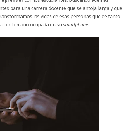
y aprender
con los estudiantes; buscando además
ntes para una carrera docente que se antoja larga y que
transformamos las vidas de esas personas que de tanto
as con la mano ocupada en su
smartphone
.