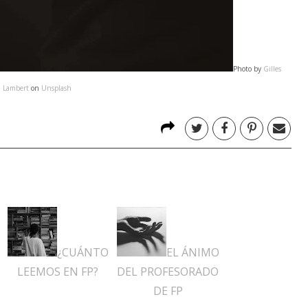
Photo by
Gilles
Lambert
on
Unsplash
¿CUÁNTO
EL ÁNIMO
LEEMOS EN FP?
DEL PROFESORADO
DE FP