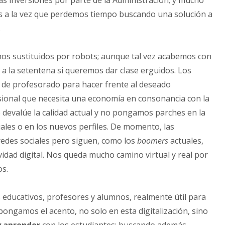
las inversiones por parte de la Administración; y mucho
s a la vez que perdemos tiempo buscando una solución a
.
os sustituidos por robots; aunque tal vez acabemos con
a la setentena si queremos dar clase erguidos. Los
de profesorado para hacer frente al deseado
ional que necesita una economía en consonancia con la
 devalúe la calidad actual y no pongamos parches en la
uales o en los nuevos perfiles. De momento, las
edes sociales pero siguen, como los
boomers
actuales,
idad digital. Nos queda mucho camino virtual y real por
s.
s educativos, profesores y alumnos, realmente útil para
pongamos el acento, no solo en esta digitalización, sino