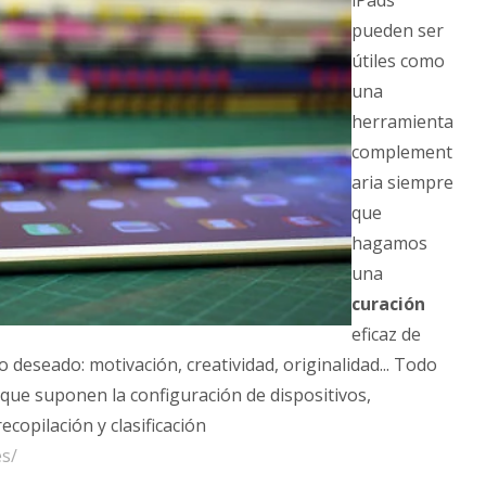
iPads
pueden ser
útiles como
una
herramienta
complement
aria siempre
que
hagamos
una
curación
eficaz de
 deseado: motivación, creatividad, originalidad... Todo
 que suponen la configuración de dispositivos,
recopilación y clasificación
es/