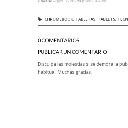
photo credit:
Apple iPad Air 2
via
photopin
(license)
CHROMEBOOK
,
TABLETAS
,
TABLETS
,
TECN
0 COMENTARIOS:
PUBLICAR UN COMENTARIO
Disculpa las molestias si se demora la pub
habitual. Muchas gracias.