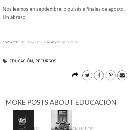
Nos leemos en septiembre, o quizás a finales de agosto...
Un abrazo.
photo credit:
2016-05-27_01-57-34
via
photopin
(license)
EDUCACIÓN
,
RECURSOS
MORE POSTS ABOUT
EDUCACIÓN
FP
ANHELOS