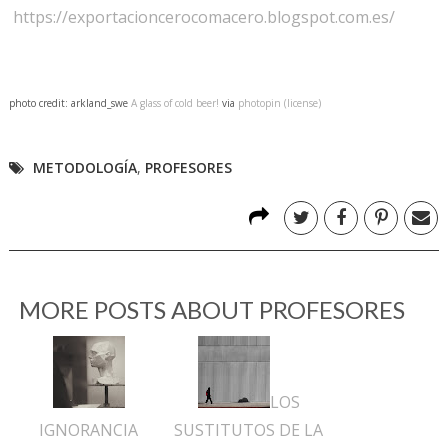
https://exportacioncerocomacero.blogspot.com.es/
photo credit: arkland_swe
A glass of cold beer!
via
photopin
(license)
METODOLOGÍA
,
PROFESORES
MORE POSTS ABOUT
PROFESORES
LOS
IGNORANCIA
SUSTITUTOS DE LA