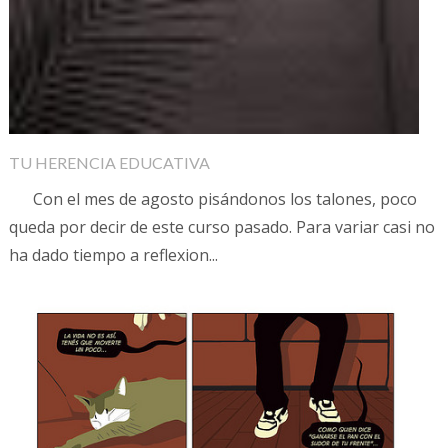
TU HERENCIA EDUCATIVA
Con el mes de agosto pisándonos los talones, poco
queda por decir de este curso pasado. Para variar casi no
ha dado tiempo a reflexion...