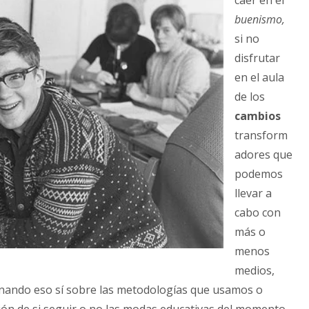
caer en el
buenismo,
si no
disfrutar
en el aula
de los
cambios
transform
adores que
podemos
llevar a
cabo con
más o
menos
medios,
ionando eso sí sobre las metodologías que usamos o