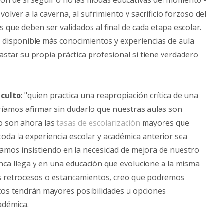
n de si seguir o no las modas educativas del momento -
lver a la caverna, al sufrimiento y sacrificio forzoso del
ue deben ser validados al final de cada etapa escolar.
 disponible más conocimientos y experiencias de aula
astar su propia práctica profesional si tiene verdadero
r
culto
: "quien practica una reapropiación crítica de una
dríamos afirmar sin dudarlo que nuestras aulas son
no son ahora las
tasas de escolarización
mayores que
toda la experiencia escolar y académica anterior sea
gamos insistiendo en la necesidad de mejora de nuestro
ca llega y en una educación que evolucione a la misma
tos retrocesos o estancamientos, creo que podremos
etos tendrán mayores posibilidades u opciones
cadémica.