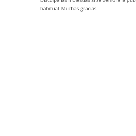
Disculpa las molestias si se demora la pub
habitual. Muchas gracias.