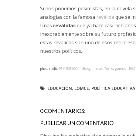
Si nos ponemos pesimistas, en la novela 
analogías con la famosa
reválida
que se i
Unas
reválidas
que ya hace casi cien año
inexorablemente sobre su futuro profesio
estas reválidas son uno de esos retroceso
nuestros políticos.
photo credit:
PEM-EST-00014 Biologitime ved Tromsø gymnas i 1967
EDUCACIÓN
,
LOMCE
,
POLÍTICA EDUCATIVA
0 COMENTARIOS:
PUBLICAR UN COMENTARIO