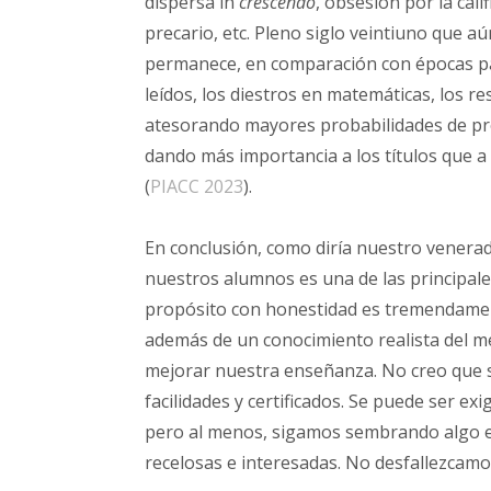
dispersa in
crescendo
, obsesión por la cali
precario, etc. Pleno siglo veintiuno que 
permanece, en comparación con épocas pas
leídos, los diestros en matemáticas, los r
atesorando mayores probabilidades de pr
dando más importancia a los títulos que a 
(
PIACC 2023
).
En conclusión, como diría nuestro venerad
nuestros alumnos es una de las principale
propósito con honestidad es tremendamen
además de un conocimiento realista del me
mejorar nuestra enseñanza. No creo que s
facilidades y certificados. Se puede ser e
pero al menos, sigamos sembrando algo en
recelosas e interesadas. No desfallezcamo