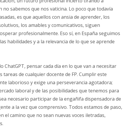
ficación, un futuro profesional incierto tirando a
aún no sabemos que nos vaticina. Lo poco que todavía
adas, es que aquellos con ansia de aprender, los
esolutivos, los amables y comunicativos, siguen
osperar profesionalmente. Eso sí, en España seguimos
las habilidades y a la relevancia de lo que se aprende
o ChatGPT, pensar cada día en lo que van a necesitar
s tareas de cualquier docente de FP. Cumplir este
te laborioso y exige una perseverancia agotadora;
rcado laboral y de las posibilidades que tenemos para
ea necesario participar de la engañifa dispensadora de
xigente a la vez que comprensivo. Todos estamos de paso,
 el camino que no sean nuevas voces iletradas,
s.