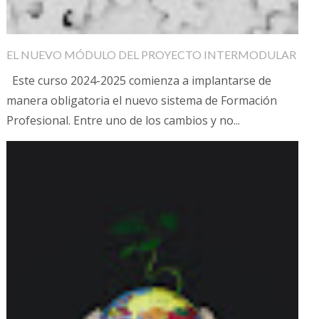
EL NUEVO MÓDULO DEL PROYECTO INTERMODULAR
Este curso 2024-2025 comienza a implantarse de
manera obligatoria el nuevo sistema de Formación
Profesional. Entre uno de los cambios y no...