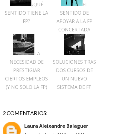
¿QUÉ
EL
SENTIDO TIENE LA
SENTIDO DE
FP?
APOYAR A LA FP
CONCERTADA
LA
NECESIDAD DE
SOLUCIONES TRAS
PRESTIGIAR
DOS CURSOS DE
CIERTOS EMPLEOS
UN NUEVO
(Y NO SOLO LA FP)
SISTEMA DE FP
2 COMENTARIOS:
Laura Aleixandre Balaguer