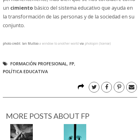
un
cimiento
básico del sistema educativo que ayuda en
la transformación de las personas y de la sociedad en su
conjunto.
photo credit: Ian Muttoo
a window to another world
via
photopin
(license)
FORMACIÓN PROFESIONAL
,
FP
,
POLÍTICA EDUCATIVA
MORE POSTS ABOUT
FP