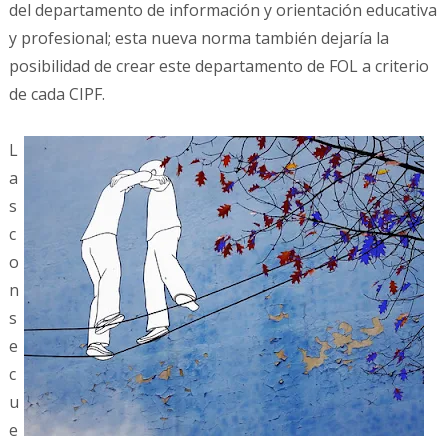
del departamento de información y orientación educativa
y profesional; esta nueva norma también dejaría la
posibilidad de crear este departamento de FOL a criterio
de cada CIPF.
L
a
s
c
o
n
s
e
c
u
e