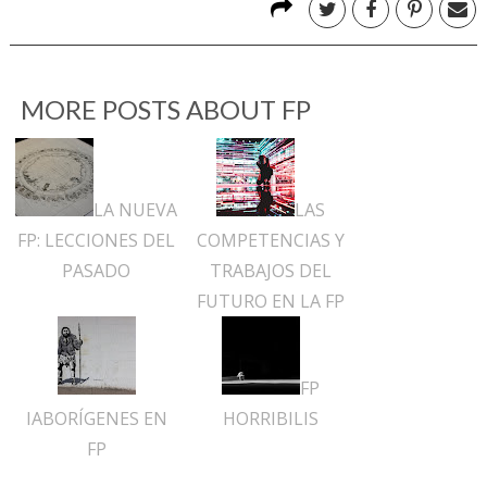
MORE POSTS ABOUT
FP
LA NUEVA
LAS
FP: LECCIONES DEL
COMPETENCIAS Y
PASADO
TRABAJOS DEL
FUTURO EN LA FP
FP
IABORÍGENES EN
HORRIBILIS
FP