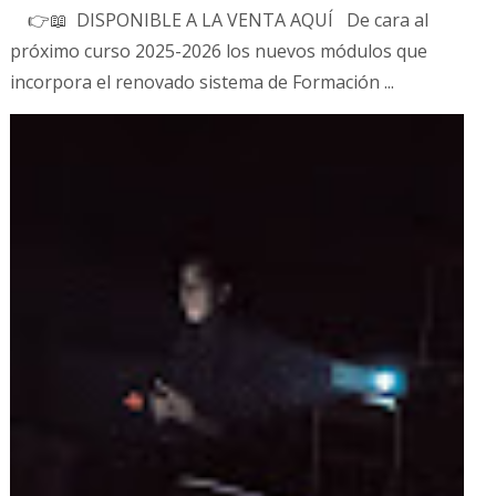
👉📖 DISPONIBLE A LA VENTA AQUÍ De cara al
próximo curso 2025-2026 los nuevos módulos que
incorpora el renovado sistema de Formación ...