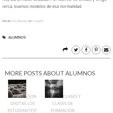
cerca, buenos modelos de esa normalidad.
Foto de
Ihor Malytskyi
en
Unsplash
ALUMNOS
MORE POSTS ABOUT
ALUMNOS
¿SON
CLASES Y
IDIOTAS LOS
CLASES DE
ESTUDIANTES?
FORMACIÓN