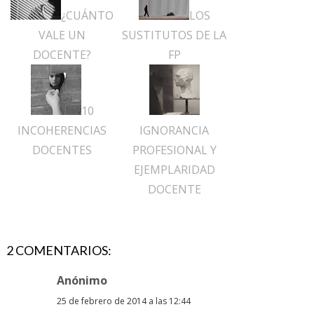
¿CUÁNTO
LOS
VALE UN
SUSTITUTOS DE LA
DOCENTE?
FP
10
INCOHERENCIAS
IGNORANCIA
DOCENTES
PROFESIONAL Y
EJEMPLARIDAD
DOCENTE
2 COMENTARIOS:
Anónimo
25 de febrero de 2014 a las 12:44