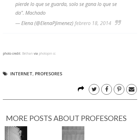
pierde lo que se guarda, solo se gana lo que se
da". Machado
— Elena (@ElenaPJimenez)
febrero 18, 2014
photo credit:
Βethan
via
photopin
cc
INTERNET
,
PROFESORES
MORE POSTS ABOUT
PROFESORES